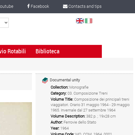
outube
Facebook
Contacts and tips
Select
Language
vio Rotabili
Biblioteca
Documental unity
Collection:
Monografie
Category:
03. Composizione Treni
Volume Title:
Composizione dei principali treni
viaggiatori. Orario 31 maggio 1964 - 29 maggio
1965. Invernale dal 27 settembre 1964
Volume Description:
382 p. ; 19x28 cm
Author:
Ferrovie dello Stato
Year:
1964
Volume Code:
MO_COM_1964_0001