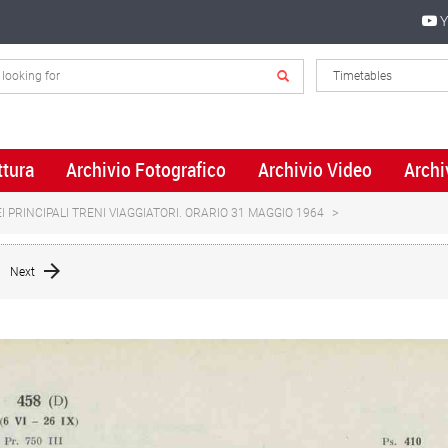
Y
ttura
Archivio Fotografico
Archivio Video
Archi
 PRINCIPALI TRENI VIAGGIATORI. ORARIO 31 MAGGIO 1964
Next