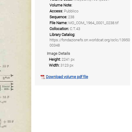
Volume Note:
Access:
Pubblico
Sequence:
238
File Name:
MO_COM_1964_0001_0238.tif
Collocation:
C.T.43
Library Catalog:
https://fondazionefs.on.worldcat.org/oclc/13950
00348
Image Details
Height:
2241 px
Width:
3123 px
Download volume pdf file