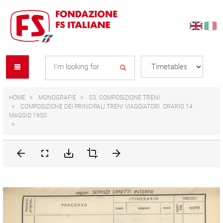
Skip
Skip
to
to
content
navigation
Se
menu
L
HOME
MONOGRAFIE
03. COMPOSIZIONE TRENI
COMPOSIZIONE DEI PRINCIPALI TRENI VIAGGIATORI. ORARIO 14
MAGGIO 1950