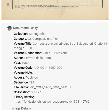
Documental unity
Collection:
Monografie
Category:
03. Composizione Treni
Volume Title:
Composizione dei principali treni viaggiatori. Orario 14
maggio 1950
Volume Description:
218 p. ; 19x28 cm
Author:
Ferrovie dello Stato
Year:
1950
Volume Code:
MO_COM_1950_0001
Volume Note:
Access:
Pubblico
Sequence:
181
File Name:
MO_COM_1950_0001_0181.tif
Collocation:
C.T.29.1
Library Catalog:
https://fondazionefs.on.worldcat.org/oclc/1393145766
Image Details