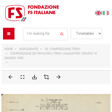
Skip
Skip
to
to
content
navigation
Se
menu
L
HOME
MONOGRAFIE
03. COMPOSIZIONE TRENI
COMPOSIZIONE DEI PRINCIPALI TRENI VIAGGIATORI. ORARIO 14
MAGGIO 1950