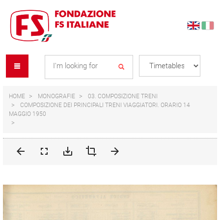
Skip
Skip
to
to
content
navigation
Se
menu
L
HOME
MONOGRAFIE
03. COMPOSIZIONE TRENI
COMPOSIZIONE DEI PRINCIPALI TRENI VIAGGIATORI. ORARIO 14
MAGGIO 1950