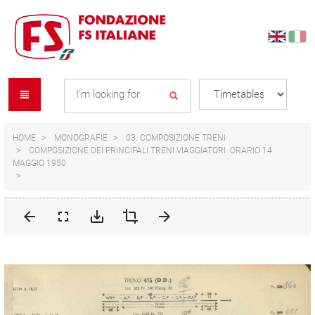
Skip
Skip
to
to
content
navigation
Se
menu
L
HOME
MONOGRAFIE
03. COMPOSIZIONE TRENI
COMPOSIZIONE DEI PRINCIPALI TRENI VIAGGIATORI. ORARIO 14
MAGGIO 1950