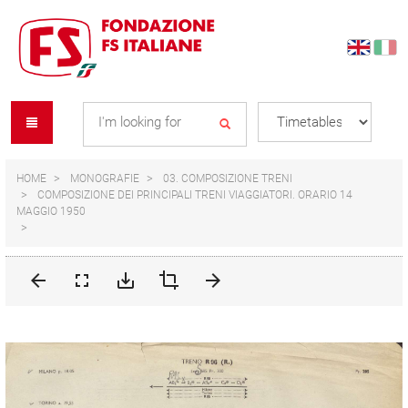
Skip
Skip
to
to
content
navigation
Se
menu
L
HOME
MONOGRAFIE
03. COMPOSIZIONE TRENI
COMPOSIZIONE DEI PRINCIPALI TRENI VIAGGIATORI. ORARIO 14
MAGGIO 1950