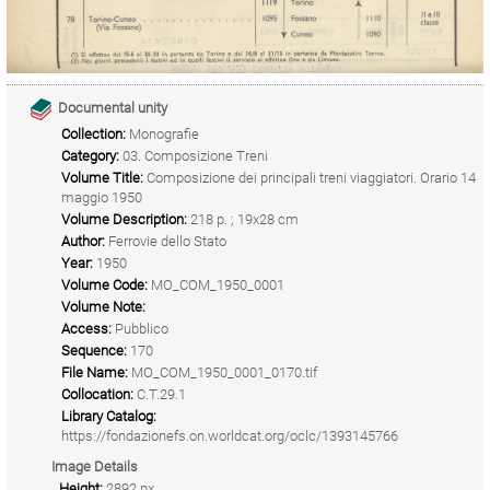
Documental unity
Collection:
Monografie
Category:
03. Composizione Treni
Volume Title:
Composizione dei principali treni viaggiatori. Orario 14
maggio 1950
Volume Description:
218 p. ; 19x28 cm
Author:
Ferrovie dello Stato
Year:
1950
Volume Code:
MO_COM_1950_0001
Volume Note:
Access:
Pubblico
Sequence:
170
File Name:
MO_COM_1950_0001_0170.tif
Collocation:
C.T.29.1
Library Catalog:
https://fondazionefs.on.worldcat.org/oclc/1393145766
Image Details
Height:
2892 px