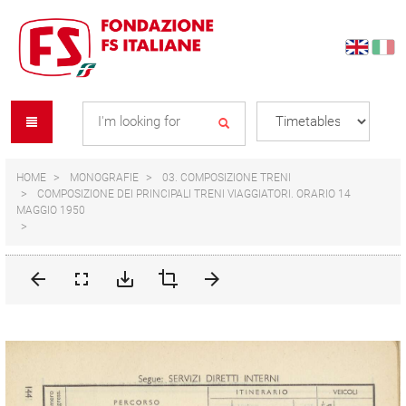
Skip
Skip
to
to
content
navigation
Se
menu
L
HOME
MONOGRAFIE
03. COMPOSIZIONE TRENI
COMPOSIZIONE DEI PRINCIPALI TRENI VIAGGIATORI. ORARIO 14
MAGGIO 1950