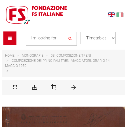
Skip
Skip
to
to
content
navigation
Se
menu
L
HOME
MONOGRAFIE
03. COMPOSIZIONE TRENI
COMPOSIZIONE DEI PRINCIPALI TRENI VIAGGIATORI. ORARIO 14
MAGGIO 1950