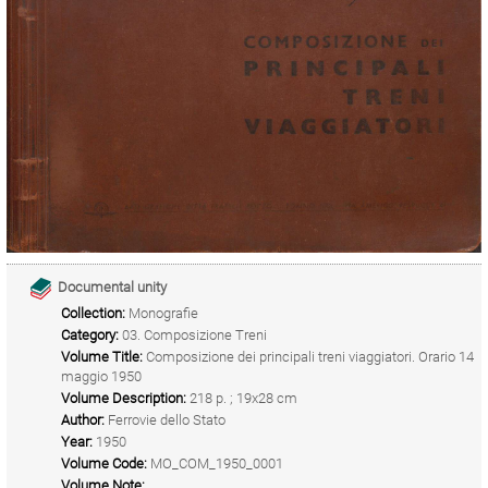
Documental unity
Collection:
Monografie
Category:
03. Composizione Treni
Volume Title:
Composizione dei principali treni viaggiatori. Orario 14
maggio 1950
Volume Description:
218 p. ; 19x28 cm
Author:
Ferrovie dello Stato
Year:
1950
Volume Code:
MO_COM_1950_0001
Volume Note: