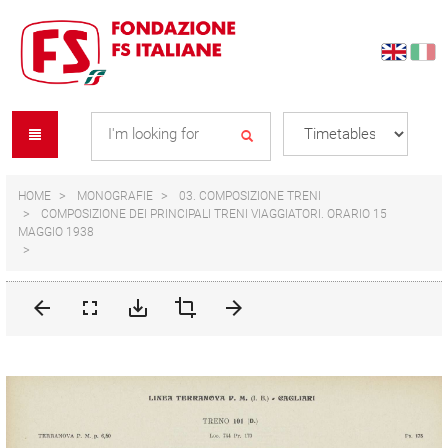
Skip
Skip
to
to
content
navigation
Se
menu
L
HOME
MONOGRAFIE
03. COMPOSIZIONE TRENI
COMPOSIZIONE DEI PRINCIPALI TRENI VIAGGIATORI. ORARIO 15
MAGGIO 1938