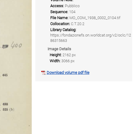
Access:
Pubblico
Sequence:
104
File Name:
MO_COM_1938_0002_0104.tif
Collocation:
C.T.20.2
Library Catalog:
https://fondazionefs.on.worldcat.org/v2/oclc/12
86315663
Image Details
Height:
2162 px
Width:
3066 px
Download volume pdf file