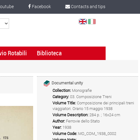
outube
Facebook
Contacts and tips
Select
Language
vio Rotabili
Biblioteca
Documental unity
Collection:
Monografie
Category:
03. Composizione Treni
Volume Title:
Composizione dei principali treni
viaggiatori. Orario 15 maggio 1938
Volume Description:
284 p. ; 16x24 cm
Author:
Ferrovie dello Stato
Year:
1938
Volume Code:
MO_COM_1938_0002
Volume Note: