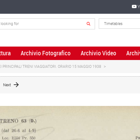
Y
ttura
Archivio Fotografico
Archivio Video
Archi
 PRINCIPALI TRENI VIAGGIATORI. ORARIO 15 MAGGIO 1938
Next