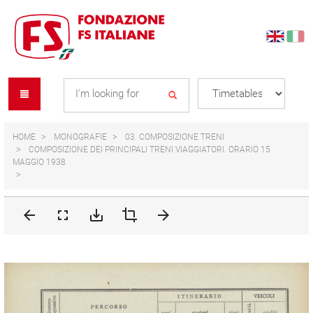
Skip
Skip
to
to
content
navigation
Se
menu
L
HOME
MONOGRAFIE
03. COMPOSIZIONE TRENI
COMPOSIZIONE DEI PRINCIPALI TRENI VIAGGIATORI. ORARIO 15
MAGGIO 1938