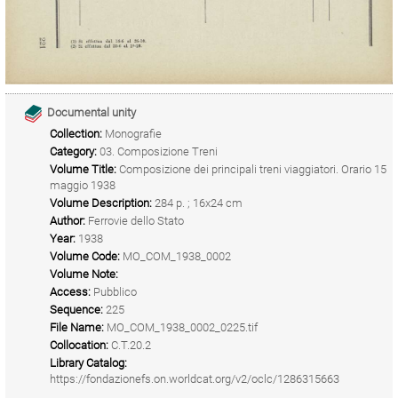
Documental unity
Collection:
Monografie
Category:
03. Composizione Treni
Volume Title:
Composizione dei principali treni viaggiatori. Orario 15
maggio 1938
Volume Description:
284 p. ; 16x24 cm
Author:
Ferrovie dello Stato
Year:
1938
Volume Code:
MO_COM_1938_0002
Volume Note:
Access:
Pubblico
Sequence:
225
File Name:
MO_COM_1938_0002_0225.tif
Collocation:
C.T.20.2
Library Catalog:
https://fondazionefs.on.worldcat.org/v2/oclc/1286315663