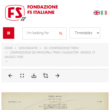
Skip
Skip
to
to
content
navigation
Se
menu
L
HOME
MONOGRAFIE
03. COMPOSIZIONE TRENI
COMPOSIZIONE DEI PRINCIPALI TRENI VIAGGIATORI. ORARIO 15
MAGGIO 1938