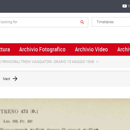
Y
ttura
Archivio Fotografico
Archivio Video
Archi
 PRINCIPALI TRENI VIAGGIATORI. ORARIO 15 MAGGIO 1938
Next