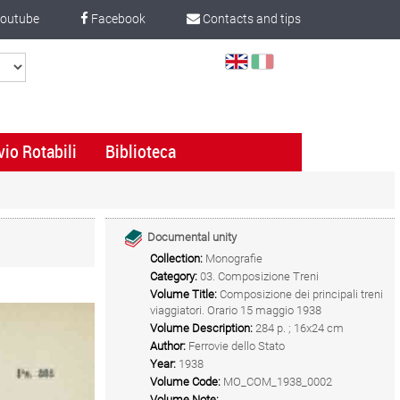
outube
Facebook
Contacts and tips
Select
Language
vio Rotabili
Biblioteca
Documental unity
Collection:
Monografie
Category:
03. Composizione Treni
Volume Title:
Composizione dei principali treni
viaggiatori. Orario 15 maggio 1938
Volume Description:
284 p. ; 16x24 cm
Author:
Ferrovie dello Stato
Year:
1938
Volume Code:
MO_COM_1938_0002
Volume Note: