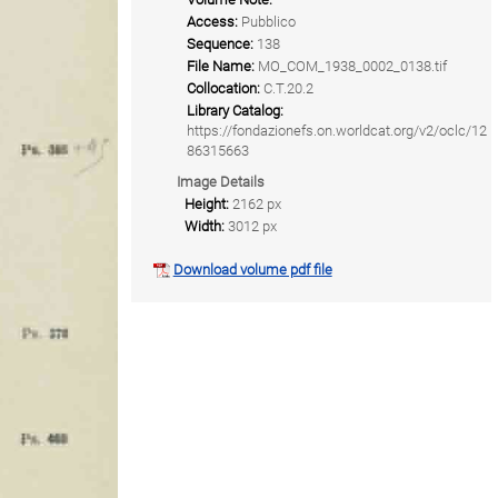
Access:
Pubblico
Sequence:
138
File Name:
MO_COM_1938_0002_0138.tif
Collocation:
C.T.20.2
Library Catalog:
https://fondazionefs.on.worldcat.org/v2/oclc/12
86315663
Image Details
Height:
2162 px
Width:
3012 px
Download volume pdf file