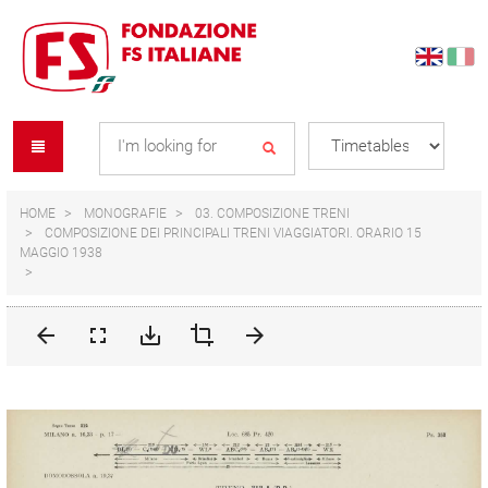
Skip
Skip
to
to
content
navigation
Se
menu
L
HOME
MONOGRAFIE
03. COMPOSIZIONE TRENI
COMPOSIZIONE DEI PRINCIPALI TRENI VIAGGIATORI. ORARIO 15
MAGGIO 1938