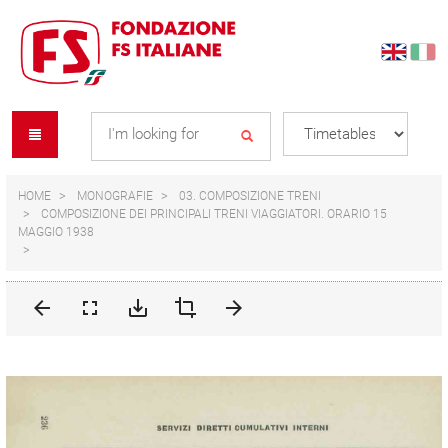
Skip
Skip
to
to
content
navigation
Se
menu
L
HOME
MONOGRAFIE
03. COMPOSIZIONE TRENI
COMPOSIZIONE DEI PRINCIPALI TRENI VIAGGIATORI. ORARIO 15
MAGGIO 1938