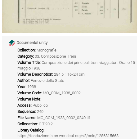
Documental unity
Collection:
Monografie
Category:
03. Composizione Treni
Volume Title:
Composizione dei principali treni viaggiatori. Orario 15
maggio 1938
Volume Description:
284 p. ; 16x24 cm
Author:
Ferrovie dello Stato
Year:
1938
Volume Code:
MO_COM_1938_0002
Volume Note:
Access:
Pubblico
Sequence:
240
File Name:
MO_COM_1938_0002_0240.tif
Collocation:
C.T.20.2
Library Catalog:
https://fondazionefs.on.worldcat.org/v2/oclc/1286315663