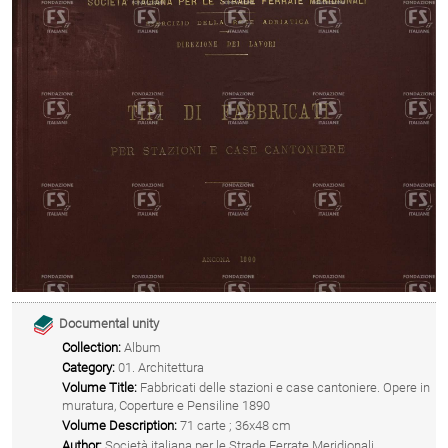
Documental unity
Collection:
Album
Category:
01. Architettura
Volume Title:
Fabbricati delle stazioni e case cantoniere. Opere in
muratura, Coperture e Pensiline 1890
Volume Description:
71 carte ; 36x48 cm
Author:
Società italiana per le Strade Ferrate Meridionali