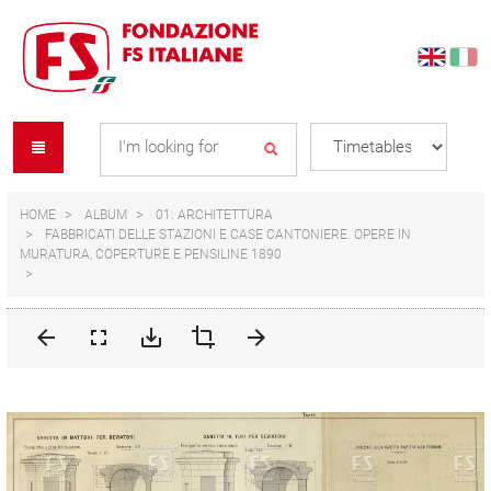
Skip
Skip
to
to
content
navigation
Se
menu
L
HOME
ALBUM
01. ARCHITETTURA
FABBRICATI DELLE STAZIONI E CASE CANTONIERE. OPERE IN
MURATURA, COPERTURE E PENSILINE 1890