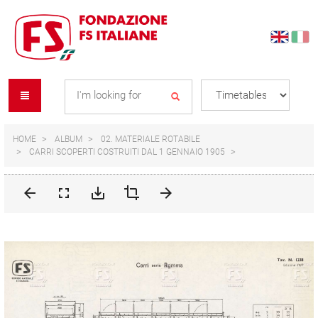
Skip
Skip
to
to
content
navigation
Se
menu
L
HOME
ALBUM
02. MATERIALE ROTABILE
CARRI SCOPERTI COSTRUITI DAL 1 GENNAIO 1905