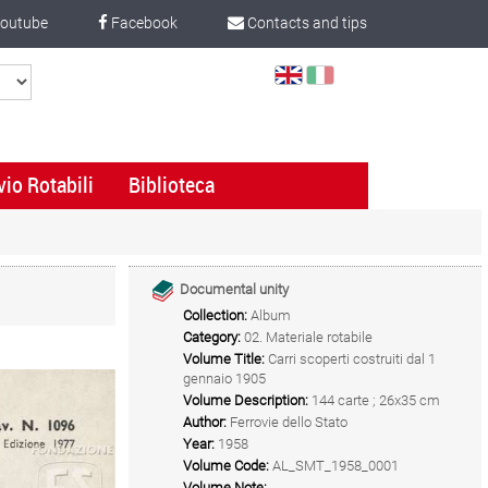
outube
Facebook
Contacts and tips
Select
Language
vio Rotabili
Biblioteca
Documental unity
Collection:
Album
Category:
02. Materiale rotabile
Volume Title:
Carri scoperti costruiti dal 1
gennaio 1905
Volume Description:
144 carte ; 26x35 cm
Author:
Ferrovie dello Stato
Year:
1958
Volume Code:
AL_SMT_1958_0001
Volume Note: