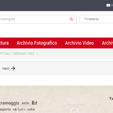
Y
ttura
Archivio Fotografico
Archivio Video
Archi
ITI DAL 1 GENNAIO 1905
Next