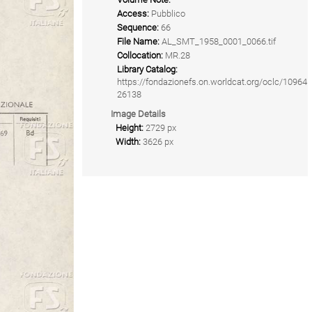
Access:
Pubblico
Sequence:
66
File Name:
AL_SMT_1958_0001_0066.tif
Collocation:
MR.28
Library Catalog:
https://fondazionefs.on.worldcat.org/oclc/10964
26138
Image Details
Height:
2729 px
Width:
3626 px