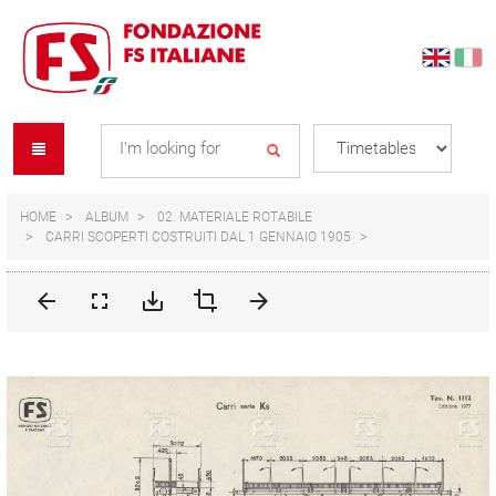
Skip
Skip
to
to
content
navigation
Se
menu
L
HOME
ALBUM
02. MATERIALE ROTABILE
CARRI SCOPERTI COSTRUITI DAL 1 GENNAIO 1905