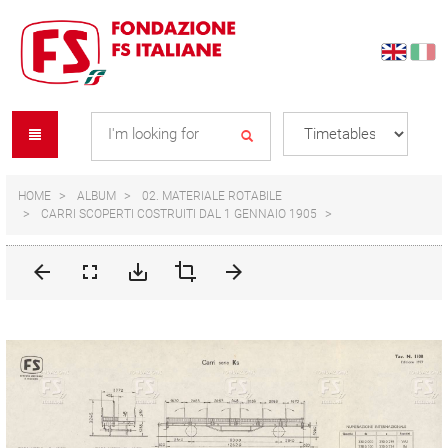
Skip
Skip
to
to
content
navigation
Se
menu
L
HOME
ALBUM
02. MATERIALE ROTABILE
CARRI SCOPERTI COSTRUITI DAL 1 GENNAIO 1905