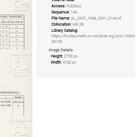
Access:
Pubblico
Sequence:
144
File Name:
AL_SMT_1958_0001_0144.tif
Collocation:
MR.28
Library Catalog:
https://fondazionefs.on.worldcat.org/oclc/10964
26138
Image Details
Height:
2755 px
Width:
4762 px