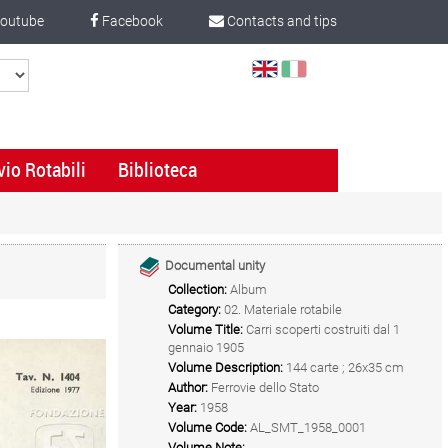
outube
Facebook
Contacts and tips
Select
Language
vio Rotabili
Biblioteca
Documental unity
Collection:
Album
Category:
02. Materiale rotabile
Volume Title:
Carri scoperti costruiti dal 1
gennaio 1905
Volume Description:
144 carte ; 26x35 cm
Author:
Ferrovie dello Stato
Year:
1958
Volume Code:
AL_SMT_1958_0001
Volume Note: