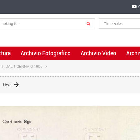
Y
ttura
Archivio Fotografico
Archivio Video
Archi
ITI DAL 1 GENNAIO 1905
Next