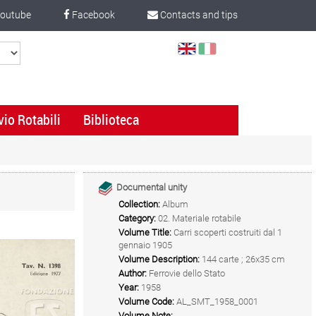
outube
Facebook
Contacts and tips
Select
Language
vio Rotabili
Biblioteca
Documental unity
Collection:
Album
Category:
02. Materiale rotabile
Volume Title:
Carri scoperti costruiti dal 1
gennaio 1905
Volume Description:
144 carte ; 26x35 cm
Author:
Ferrovie dello Stato
Year:
1958
Volume Code:
AL_SMT_1958_0001
Volume Note: