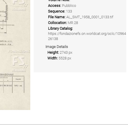
Access:
Pubblico
Sequence:
133
File Name:
AL_SMT_1958_0001_0133.tif
Collocation:
MR.28
Library Catalog:
https://fondazionefs.on.worldcat.org/oclc/10964
26138
Image Details
Height:
2743 px
Width:
5528 px