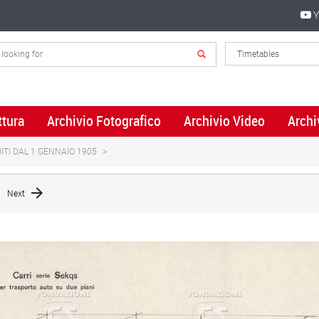
Y
ttura
Archivio Fotografico
Archivio Video
Archi
ITI DAL 1 GENNAIO 1905
Next