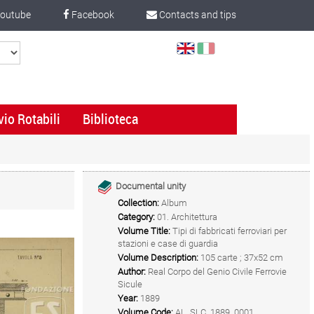
outube
Facebook
Contacts and tips
Select
Language
vio Rotabili
Biblioteca
Documental unity
Collection:
Album
Category:
01. Architettura
Volume Title:
Tipi di fabbricati ferroviari per
stazioni e case di guardia
Volume Description:
105 carte ; 37x52 cm
Author:
Real Corpo del Genio Civile Ferrovie
Sicule
Year:
1889
Volume Code:
AL_SLC_1889_0001