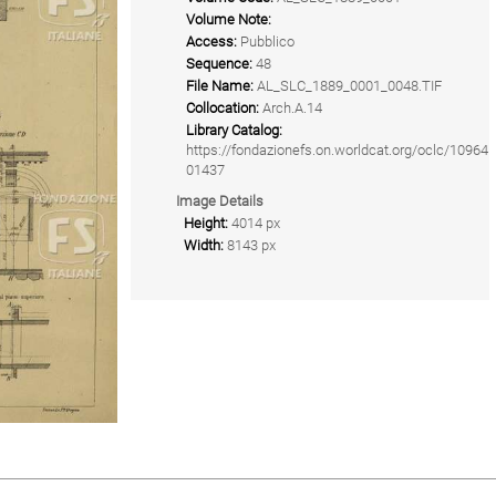
Volume Note:
Access:
Pubblico
Sequence:
48
File Name:
AL_SLC_1889_0001_0048.TIF
Collocation:
Arch.A.14
Library Catalog:
https://fondazionefs.on.worldcat.org/oclc/10964
01437
Image Details
Height:
4014 px
Width:
8143 px