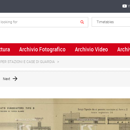
Y
ttura
Archivio Fotografico
Archivio Video
Archi
I PER STAZIONI E CASE DI GUARDIA
Next