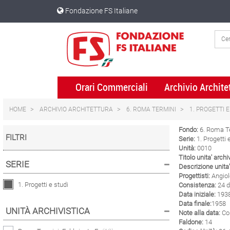
Skip
Skip
Fondazione FS Italiane
to
to
content
navigation
menu
Orari Commerciali
Archivio Archite
HOME
ARCHIVIO ARCHITETTURA
6. ROMA TERMINI
1. PROGETTI E
Fondo:
6. Roma T
FILTRI
Serie:
1. Progetti 
Unità:
0010
Titolo unita' archi
SERIE
Descrizione unita'
Progettisti:
Angiol
1. Progetti e studi
Consistenza:
24 d
Data iniziale:
193
Data finale:
1958
UNITÀ ARCHIVISTICA
Note alla data:
Co
Faldone:
14