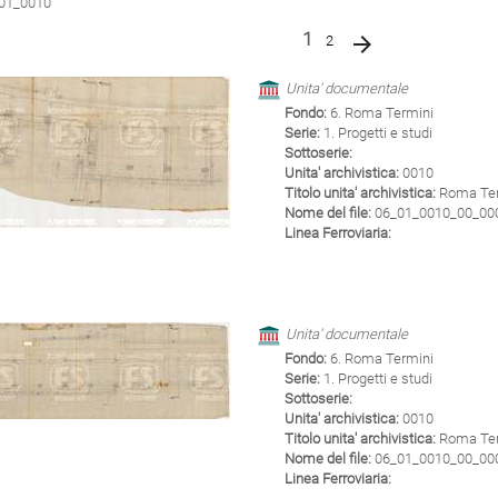
01_0010
(current)
1
2
Unita' documentale
Fondo:
6. Roma Termini
Serie:
1. Progetti e studi
Sottoserie:
Unita' archivistica:
0010
Titolo unita' archivistica:
Roma Term
Nome del file:
06_01_0010_00_0001
Linea Ferroviaria:
Unita' documentale
Fondo:
6. Roma Termini
Serie:
1. Progetti e studi
Sottoserie:
Unita' archivistica:
0010
Titolo unita' archivistica:
Roma Term
Nome del file:
06_01_0010_00_0002
Linea Ferroviaria: