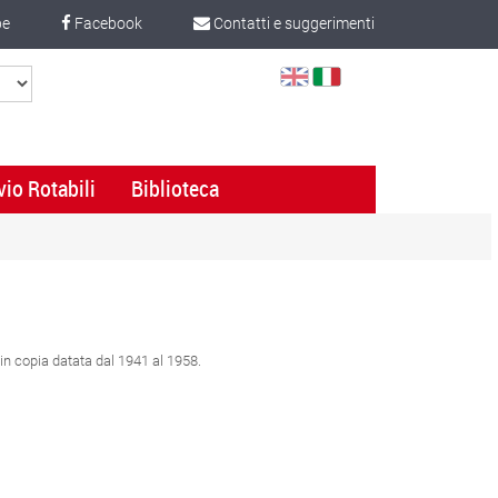
be
Facebook
Contatti e suggerimenti
Select
Language
vio Rotabili
Biblioteca
 in copia datata dal 1941 al 1958.