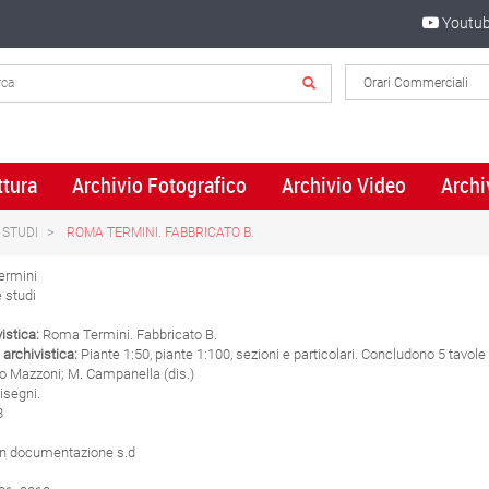
Youtu
ttura
Archivio Fotografico
Archivio Video
Archi
 STUDI
ROMA TERMINI. FABBRICATO B.
ermini
e studi
vistica:
Roma Termini. Fabbricato B.
 archivistica:
Piante 1:50, piante 1:100, sezioni e particolari. Concludono 5 tavole
o Mazzoni; M. Campanella (dis.)
isegni.
8
n documentazione s.d