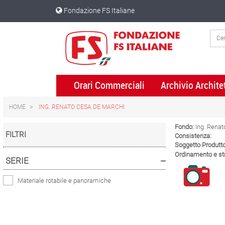
Skip
Skip
Fondazione FS Italiane
to
to
content
navigation
menu
Orari Commerciali
Archivio Archite
HOME
ING. RENATO CESA DE MARCHI
Fondo:
Ing. Renat
FILTRI
Consistenza:
Soggetto Produtto
Ordinamento e str
SERIE
Materiale rotabile e panoramiche