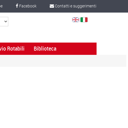
be
Facebook
Contatti e suggerimenti
Select
Language
vio Rotabili
Biblioteca