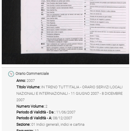
Orario Commerciale
Anno:
2007
Titolo Volume:
IN TRENO TUTT'ITALIA - ORARIO SERVIZI LOCALI
NAZIONALI E INTERNAZIONALI - 11 GIUGNO 2007 - 8 DICEMBRE
2007
Numero Volume:
2
Periodo di Validità - Da :
11/06/2007
Periodo di Validità - A:
08/12/2007
Sezione:
01 Indici generali, indici e cartina
Sequenza:
12