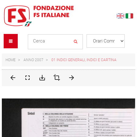
Skip
Skip
to
to
content
navigation
Se
menu
L
HOME
ANNO 2007
01 INDICI GENERALI, INDICI E CARTINA