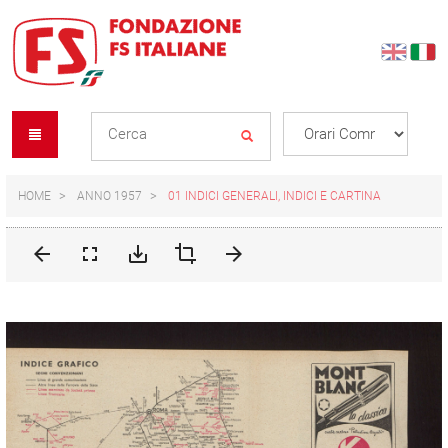
Skip
Skip
to
to
content
navigation
Se
menu
L
HOME
ANNO 1957
01 INDICI GENERALI, INDICI E CARTINA