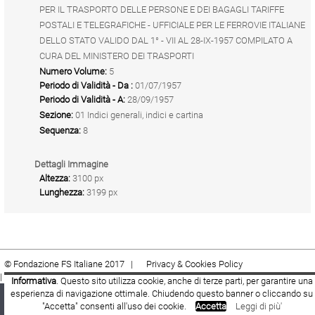
PER IL TRASPORTO DELLE PERSONE E DEI BAGAGLI TARIFFE
POSTALI E TELEGRAFICHE - UFFICIALE PER LE FERROVIE ITALIANE
DELLO STATO VALIDO DAL 1° - VII AL 28-IX-1957 COMPILATO A
CURA DEL MINISTERO DEI TRASPORTI
Numero Volume:
5
Periodo di Validità - Da :
01/07/1957
Periodo di Validità - A:
28/09/1957
Sezione:
01 Indici generali, indici e cartina
Sequenza:
8
Dettagli Immagine
Altezza:
3100 px
Lunghezza:
3199 px
© Fondazione FS Italiane 2017 |
Privacy & Cookies Policy
|
Cookie
|
Termini e condizioni
Informativa
. Questo sito utilizza cookie, anche di terze parti, per garantire una
esperienza di navigazione ottimale. Chiudendo questo banner o cliccando su
Fondazione FS Italiane
Youtube
Facebook
"Accetta" consenti all'uso dei cookie.
Accetta
Leggi di più'