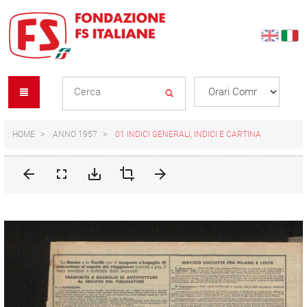
Skip
Skip
to
to
content
navigation
Se
menu
L
HOME
ANNO 1957
01 INDICI GENERALI, INDICI E CARTINA