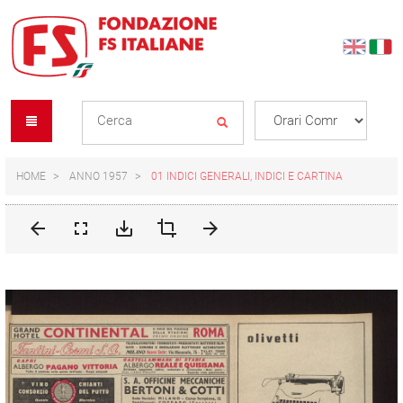
Skip
Skip
to
to
content
navigation
Se
menu
L
HOME
ANNO 1957
01 INDICI GENERALI, INDICI E CARTINA