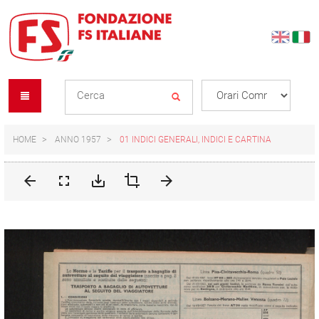
Skip
Skip
to
to
content
navigation
Se
menu
L
HOME
ANNO 1957
01 INDICI GENERALI, INDICI E CARTINA