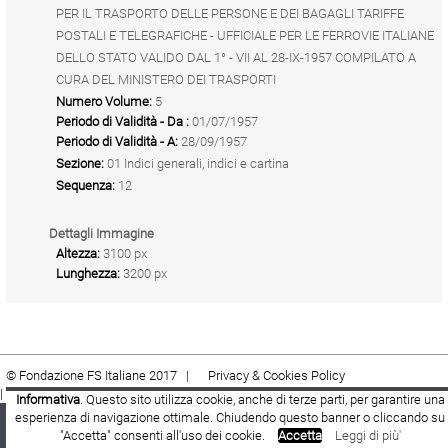
PER IL TRASPORTO DELLE PERSONE E DEI BAGAGLI TARIFFE
POSTALI E TELEGRAFICHE - UFFICIALE PER LE FERROVIE ITALIANE
DELLO STATO VALIDO DAL 1° - VII AL 28-IX-1957 COMPILATO A
CURA DEL MINISTERO DEI TRASPORTI
Numero Volume:
5
Periodo di Validità - Da :
01/07/1957
Periodo di Validità - A:
28/09/1957
Sezione:
01 Indici generali, indici e cartina
Sequenza:
12
Dettagli Immagine
Altezza:
3100 px
Lunghezza:
3200 px
© Fondazione FS Italiane 2017 |
Privacy & Cookies Policy
|
Cookie
|
Termini e condizioni
Informativa
. Questo sito utilizza cookie, anche di terze parti, per garantire una
esperienza di navigazione ottimale. Chiudendo questo banner o cliccando su
Fondazione FS Italiane
Youtube
Facebook
"Accetta" consenti all'uso dei cookie.
Accetta
Leggi di più'