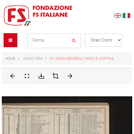
Skip
Skip
to
to
content
navigation
Se
menu
L
HOME
ANNO 1954
01 INDICI GENERALI, INDICI E CARTINA