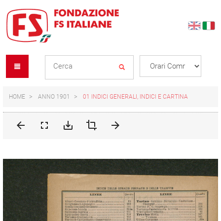
Skip
Skip
to
to
content
navigation
Se
menu
L
HOME
ANNO 1901
01 INDICI GENERALI, INDICI E CARTINA