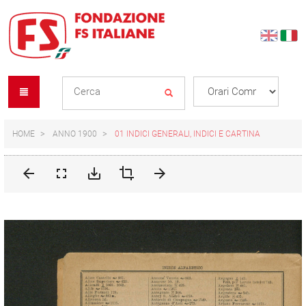
Skip
Skip
to
to
content
navigation
Se
menu
L
HOME
ANNO 1900
01 INDICI GENERALI, INDICI E CARTINA