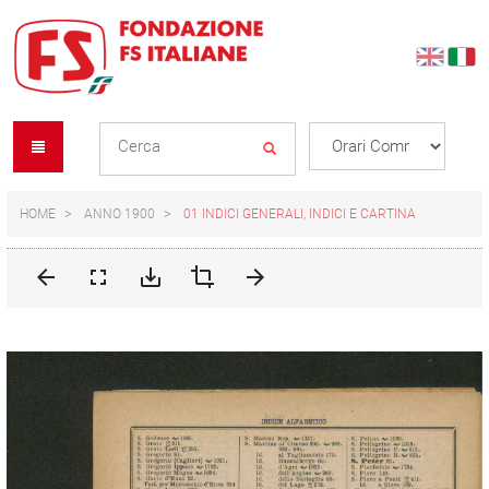
Skip
Skip
to
to
content
navigation
Se
menu
L
HOME
ANNO 1900
01 INDICI GENERALI, INDICI E CARTINA