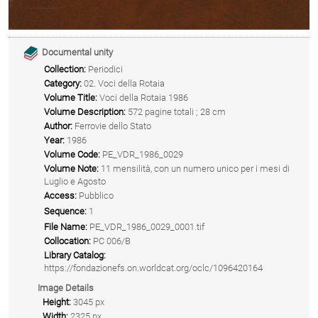
Documental unity
Collection:
Periodici
Category:
02. Voci della Rotaia
Volume Title:
Voci della Rotaia 1986
Volume Description:
572 pagine totali ; 28 cm
Author:
Ferrovie dello Stato
Year:
1986
Volume Code:
PE_VDR_1986_0029
Volume Note:
11 mensilità, con un numero unico per i mesi di
Luglio e Agosto
Access:
Pubblico
Sequence:
1
File Name:
PE_VDR_1986_0029_0001.tif
Collocation:
PC 006/B
Library Catalog:
https://fondazionefs.on.worldcat.org/oclc/1096420164
Image Details
Height:
3045 px
Width:
2325 px