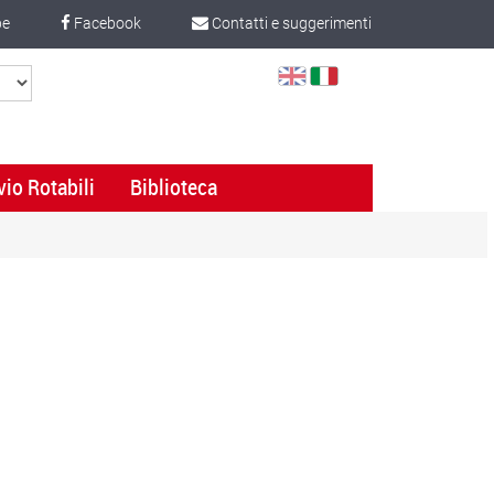
be
Facebook
Contatti e suggerimenti
Select
Language
vio Rotabili
Biblioteca