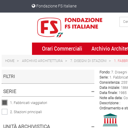
Skip
Skip
Fondazione FS Italiane
to
to
content
navigation
menu
Orari Commerciali
Archivio Archite
HOME
ARCHIVIO ARCHITETTURA
7. DISEGNI DI STAZIONI
1. FABBR
Fondo:
7. Disegni 
FILTRI
Serie:
1. Fabbricat
Consistenza:
2551
Data iniziale:
186
SERIE
Data finale:
1985
Note alla data:
Co
1. Fabbricati viaggiatori
Descrizione :
Ordinamento e str
2. Stazioni principali
UNITÀ ARCHIVISTICA