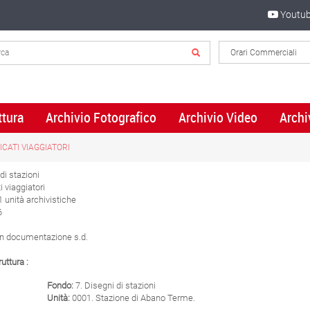
Youtu
ttura
Archivio Fotografico
Archivio Video
Archi
ICATI VIAGGIATORI
di stazioni
i viaggiatori
 unità archivistiche
6
n documentazione s.d.
uttura :
Fondo:
7. Disegni di stazioni
Unità:
0001. Stazione di Abano Terme.