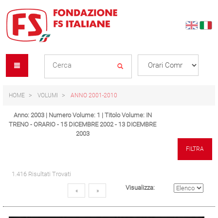
Skip
Skip
to
to
content
navigation
Se
menu
L
HOME
VOLUMI
ANNO 2001-2010
Anno: 2003 | Numero Volume: 1 | Titolo Volume: IN
TRENO - ORARIO - 15 DICEMBRE 2002 - 13 DICEMBRE
2003
FILTRA
1.416 Risultati Trovati
Visualizza:
«
»