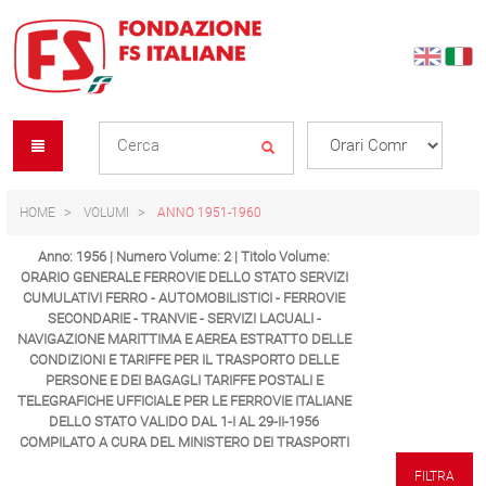
Skip
Skip
to
to
content
navigation
Se
menu
L
HOME
VOLUMI
ANNO 1951-1960
Anno: 1956 | Numero Volume: 2 | Titolo Volume:
ORARIO GENERALE FERROVIE DELLO STATO SERVIZI
CUMULATIVI FERRO - AUTOMOBILISTICI - FERROVIE
SECONDARIE - TRANVIE - SERVIZI LACUALI -
NAVIGAZIONE MARITTIMA E AEREA ESTRATTO DELLE
CONDIZIONI E TARIFFE PER IL TRASPORTO DELLE
PERSONE E DEI BAGAGLI TARIFFE POSTALI E
TELEGRAFICHE UFFICIALE PER LE FERROVIE ITALIANE
DELLO STATO VALIDO DAL 1-I AL 29-II-1956
COMPILATO A CURA DEL MINISTERO DEI TRASPORTI
FILTRA