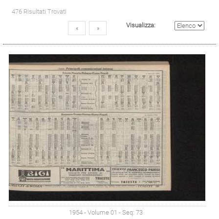
476 Risultati Trovati
Visualizza:
«
»
1954 - Volume 01 - Seq: 73