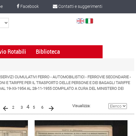
be
Facebook
Contatti e suggerimenti
Select
Language
vio Rotabili
Biblioteca
- SERVIZI CUMULATIVI FERRO - AUTOMOBILISTICI - FERROVIE SECONDARIE -
ONI E TARIFFE PER IL TRASPORTO DELLE PERSONE E DEI BAGAGLI TARIFFE
AL 19-XII-1954 AL 28-11-1955 COMPILATO A CURA DEL MINISTERO DEI
(current)
Visualizza:
4
2
3
5
6