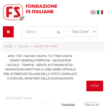
Skip
Skip
to
to
content
navigation
Se
menu
L
HOME
VOLUMI
ANNO 1931-1940
Anno: 1931 | Numero Volume: 10 | Titolo Volume:
ORARIO GENERALE FERROVIE - NAVIGAZIONE
LACUALE - TRAMVIE - SERVIZI AUTOMOBILISTICI -
NAVIGAZIONE MARITTIMA E LINEE AEREE UFFICIALE
PER LE FERROVIE ITALIANE DELLO STATO COMPILATO
A CURA DEL MINISTERO DELLE COMUNICAZIONI
FILTRA
552 Risultati Trovati
Visualizza: