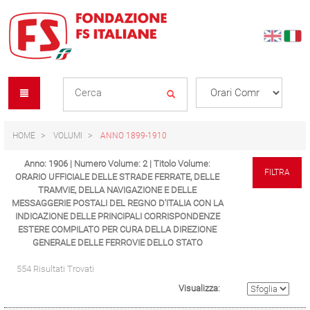
Skip
Skip
to
to
content
navigation
Se
menu
L
HOME
VOLUMI
ANNO 1899-1910
Anno: 1906 | Numero Volume: 2 | Titolo Volume:
FILTRA
ORARIO UFFICIALE DELLE STRADE FERRATE, DELLE
TRAMVIE, DELLA NAVIGAZIONE E DELLE
MESSAGGERIE POSTALI DEL REGNO D'ITALIA CON LA
INDICAZIONE DELLE PRINCIPALI CORRISPONDENZE
ESTERE COMPILATO PER CURA DELLA DIREZIONE
GENERALE DELLE FERROVIE DELLO STATO
554 Risultati Trovati
Visualizza: