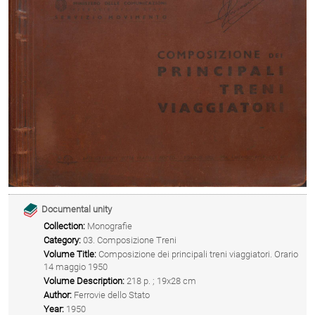
Documental unity
Collection:
Monografie
Category:
03. Composizione Treni
Volume Title:
Composizione dei principali treni viaggiatori. Orario
14 maggio 1950
Volume Description:
218 p. ; 19x28 cm
Author:
Ferrovie dello Stato
Year:
1950