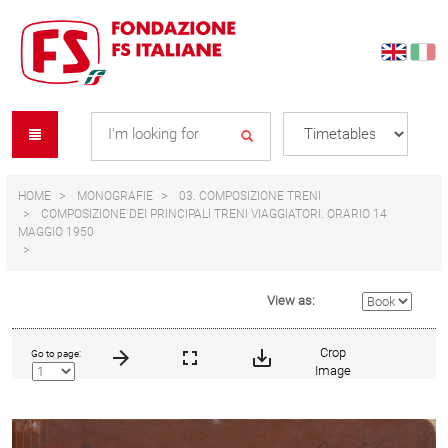
Skip
Skip
to
to
content
navigation
Se
menu
L
HOME
MONOGRAFIE
03. COMPOSIZIONE TRENI
COMPOSIZIONE DEI PRINCIPALI TRENI VIAGGIATORI. ORARIO 14
MAGGIO 1950
View as:
Crop
Go to page:
Image