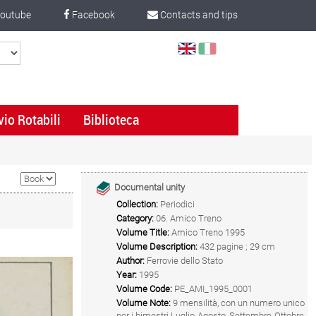
outube
Facebook
Contacts and tips
Select
Language
vio Rotabili
Biblioteca
Documental unity
Collection:
Periodici
Category:
06. Amico Treno
Volume Title:
Amico Treno 1995
Volume Description:
432 pagine ; 29 cm
Author:
Ferrovie dello Stato
Year:
1995
Volume Code:
PE_AMI_1995_0001
Volume Note:
9 mensilità, con un numero unico
per i bimestri Luglio-Agosto, Settembre-Ottobre,