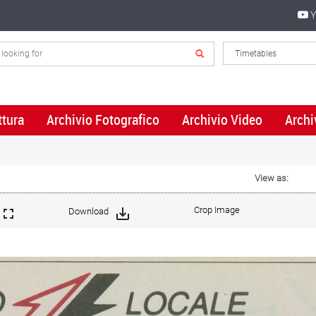
Y
ttura
Archivio Fotografico
Archivio Video
Archi
View as:
Crop Image
Download