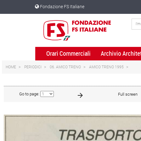
Skip
Skip
Fondazione FS Italiane
to
to
content
navigation
menu
Orari Commerciali
Archivio Archite
HOME
PERIODICI
06. AMICO TRENO
AMICO TRENO 1995
Go to page:
Full screen