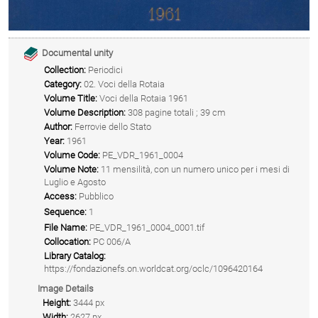
Documental unity
Collection:
Periodici
Category:
02. Voci della Rotaia
Volume Title:
Voci della Rotaia 1961
Volume Description:
308 pagine totali ; 39 cm
Author:
Ferrovie dello Stato
Year:
1961
Volume Code:
PE_VDR_1961_0004
Volume Note:
11 mensilità, con un numero unico per i mesi di
Luglio e Agosto
Access:
Pubblico
Sequence:
1
File Name:
PE_VDR_1961_0004_0001.tif
Collocation:
PC 006/A
Library Catalog:
https://fondazionefs.on.worldcat.org/oclc/1096420164
Image Details
Height:
3444 px
Width:
2627 px