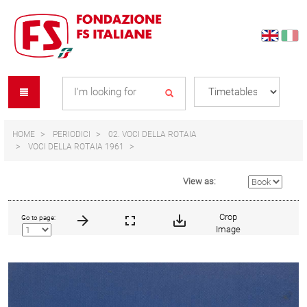
Skip
Skip
to
to
content
navigation
Se
menu
L
HOME
PERIODICI
02. VOCI DELLA ROTAIA
VOCI DELLA ROTAIA 1961
View as:
Crop
Go to page:
Image