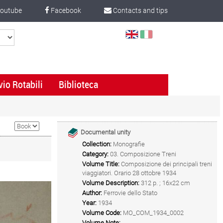
outube
Facebook
Contacts and tips
Select
Language
vio Rotabili
Biblioteca
Documental unity
Collection:
Monografie
Category:
03. Composizione Treni
Volume Title:
Composizione dei principali treni
viaggiatori. Orario 28 ottobre 1934
Volume Description:
312 p. ; 16x22 cm
Author:
Ferrovie dello Stato
Year:
1934
Volume Code:
MO_COM_1934_0002
Volume Note: