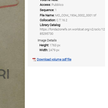
Access:
Pubblico
Sequence:
1
File Name:
MO_COM_1934_0002_0001.tif
Collocation:
C.T.16.2
Library Catalog:
https://fondazionefs.on.worldcat.org/v2/oclc/12
85295730
Image Details
Height:
1763 px
Width:
2479 px
Download volume pdf file