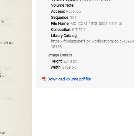
Volume Note:
Access:
Pubblico
Sequence:
101
File Name:
MO_COM_1978_0001_0101.tif
Collocation:
C.T.57.1
Library Catalog:
https://fondazionefs.on.worldcat.org/oclc/13954
18168
Image Details
Height:
2313 px
Width:
3169 px
Download volume pdf file