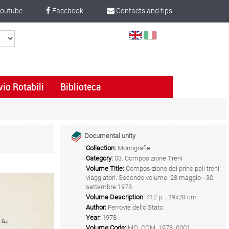
outube
Facebook
Contacts and tips
Select
Language
vio Rotabili
Biblioteca
Documental unity
Collection:
Monografie
Category:
03. Composizione Treni
Volume Title:
Composizione dei principali treni
viaggiatori. Secondo volume. 28 maggio - 30
settembre 1978
Volume Description:
412 p. ; 19x28 cm
Author:
Ferrovie dello Stato
Year:
1978
Volume Code:
MO_COM_1978_0001