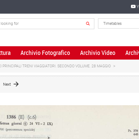
Y
ttura
Archivio Fotografico
Archivio Video
Archi
I PRINCIPALI TRENI VIAGGIATORI. SECONDO VOLUME. 28 MAGGIO
Next