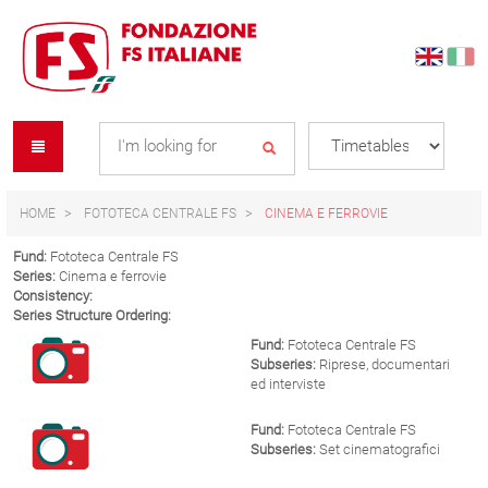
Skip
Skip
to
to
content
navigation
Se
menu
L
HOME
FOTOTECA CENTRALE FS
CINEMA E FERROVIE
Fund:
Fototeca Centrale FS
Series:
Cinema e ferrovie
Consistency:
Series Structure Ordering:
Fund:
Fototeca Centrale FS
Subseries:
Riprese, documentari
ed interviste
Fund:
Fototeca Centrale FS
Subseries:
Set cinematografici